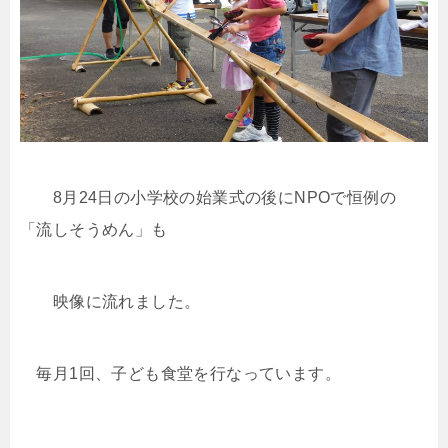
8
月
24
日の小学校の始業式の後に
NPO
で恒例の
「流しそうめん」も
映像に流れました。
毎月
1
回、子ども食堂を行なっています。