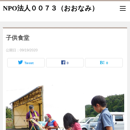
NPO法人００７３（おおなみ）
子供食堂
公開日：
09/19/2020
Tweet
0
0