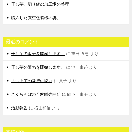
干し芋、切り餅の加工場の整理
購入した真空包装機の姿。
最近のコメント
干し芋の販売を開始します。
に
重田 直恵
より
干し芋の販売を開始します。
に
池 由起
より
さつま芋の栽培の協力
に
貴子
より
さくらんぼの予約販売開始
に
間下 由子
より
活動報告
に
横山和信
より
支援団体