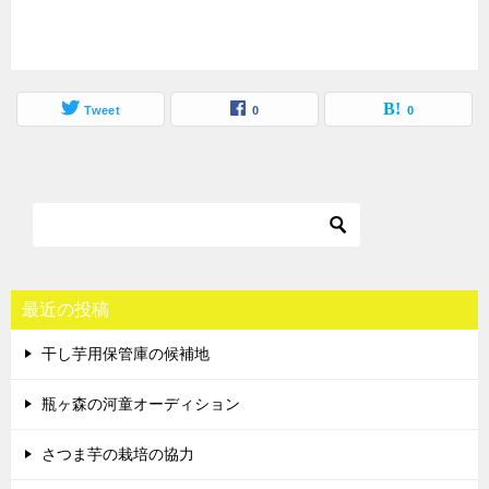
Tweet
0
0
最近の投稿
干し芋用保管庫の候補地
瓶ヶ森の河童オーディション
さつま芋の栽培の協力