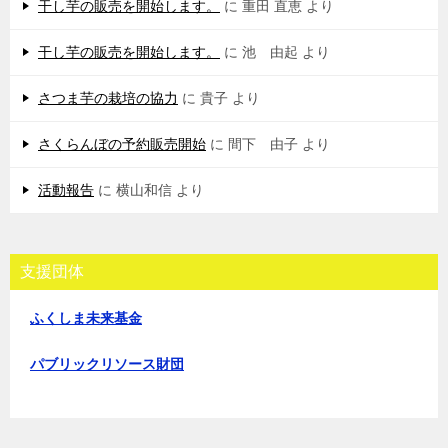
干し芋の販売を開始します。
に
重田 直恵
より
干し芋の販売を開始します。
に
池 由起
より
さつま芋の栽培の協力
に
貴子
より
さくらんぼの予約販売開始
に
間下 由子
より
活動報告
に
横山和信
より
支援団体
ふくしま未来基金
パブリックリソース財団