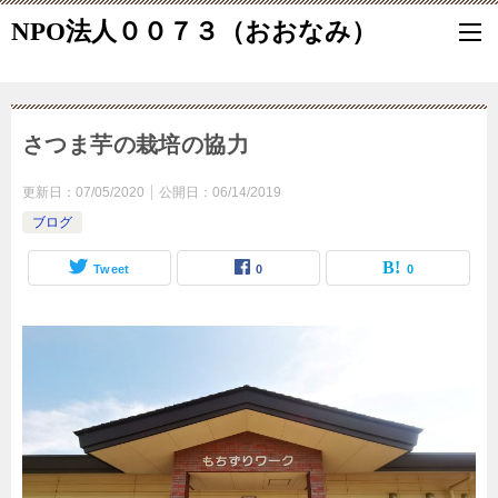
NPO法人００７３（おおなみ）
さつま芋の栽培の協力
更新日：
07/05/2020
公開日：
06/14/2019
ブログ
Tweet
0
0