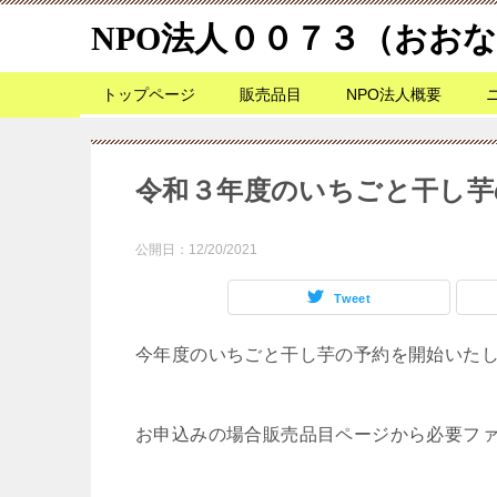
NPO法人００７３（おお
トップページ
販売品目
NPO法人概要
令和３年度のいちごと干し芋
公開日：
12/20/2021
Tweet
今年度のいちごと干し芋の予約を開始いた
お申込みの場合販売品目ページから必要フ