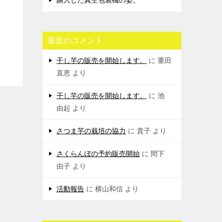
購入した真空包装機の姿。
最近のコメント
干し芋の販売を開始します。
に
重田
直恵
より
干し芋の販売を開始します。
に
池
由起
より
さつま芋の栽培の協力
に
貴子
より
さくらんぼの予約販売開始
に
間下
由子
より
活動報告
に
横山和信
より