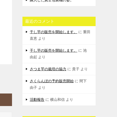
購入した真空包装機の姿。
最近のコメント
干し芋の販売を開始します。
に
重田
直恵
より
干し芋の販売を開始します。
に
池
由起
より
さつま芋の栽培の協力
に
貴子
より
さくらんぼの予約販売開始
に
間下
由子
より
活動報告
に
横山和信
より