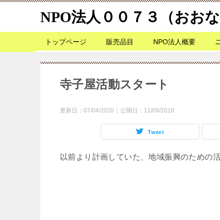
NPO法人００７３（おお
トップページ
販売品目
NPO法人概要
寺子屋活動スタート
更新日：
07/04/2020
公開日：
11/09/2018
Tweet
以前より計画していた、地域振興のための