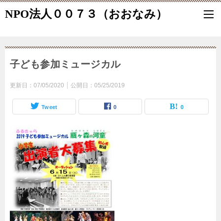
NPO法人００７３（おおなみ）
子ども参加ミュージカル
更新日：
07/05/2020
公開日：
05/25/2019
Tweet
0
0