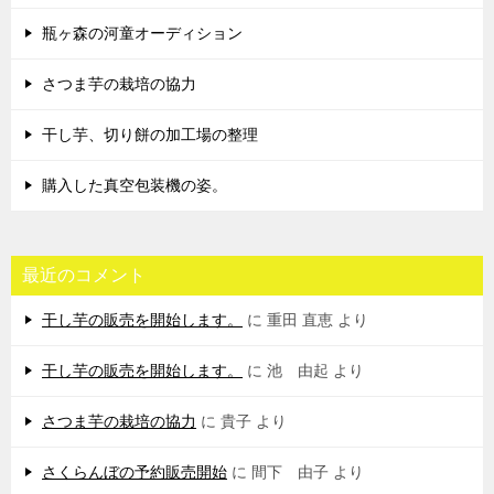
瓶ヶ森の河童オーディション
さつま芋の栽培の協力
干し芋、切り餅の加工場の整理
購入した真空包装機の姿。
最近のコメント
干し芋の販売を開始します。
に
重田 直恵
より
干し芋の販売を開始します。
に
池 由起
より
さつま芋の栽培の協力
に
貴子
より
さくらんぼの予約販売開始
に
間下 由子
より