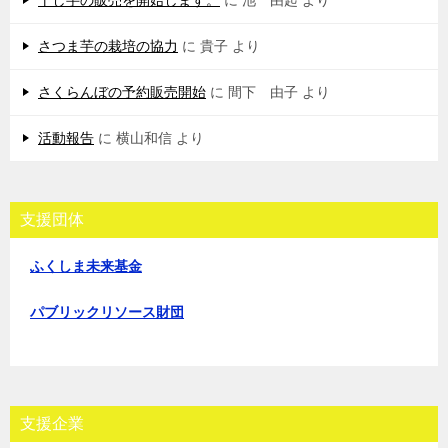
干し芋の販売を開始します。
に
池 由起
より
さつま芋の栽培の協力
に
貴子
より
さくらんぼの予約販売開始
に
間下 由子
より
活動報告
に
横山和信
より
支援団体
ふくしま未来基金
パブリックリソース財団
支援企業