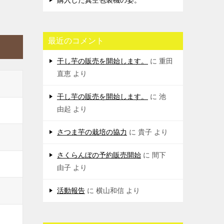
購入した真空包装機の姿。
最近のコメント
干し芋の販売を開始します。
に
重田
直恵
より
干し芋の販売を開始します。
に
池
由起
より
さつま芋の栽培の協力
に
貴子
より
さくらんぼの予約販売開始
に
間下
由子
より
活動報告
に
横山和信
より